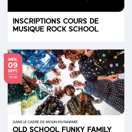
INSCRIPTIONS COURS DE
MUSIQUE ROCK SCHOOL
MERCREDI
MER.
09
SEPTEMBRE
SEPT.
19:00
DANS LE CADRE DE MOUN EN FANFARE
OLD SCHOOL FUNKY FAMILY