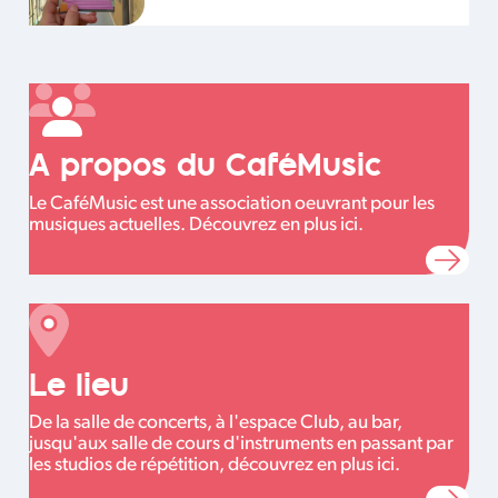
A propos du CaféMusic
Le CaféMusic est une association oeuvrant pour les
musiques actuelles. Découvrez en plus ici.
Le lieu
De la salle de concerts, à l'espace Club, au bar,
jusqu'aux salle de cours d'instruments en passant par
les studios de répétition, découvrez en plus ici.